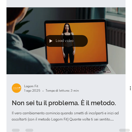
Lagom Fit
13 nov 2025
Tempo di lettura: 3 min
Titolo: L'Equilibrio è la Chiave. Smettila
di complicarti la vita e inizia da un
passo.
Smetti di aspettare il "momento perfetto", la "dieta perfetta" o il "piano
perfetto". Il momento perfetto non esiste. Esiste adesso. Ed esiste il
prossimo passo.