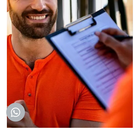
10 mar 2025
Tempo di lettura: 2 min
Alimentazione Vegetariana: Benefici,
Come Iniziare e la Semplicità in Cucina
WWW.LAGOMFIT.COM Negli ultimi anni, sempre più persone hanno
scelto di adottare un'alimentazione vegetariana per motivi di salute,
etici...