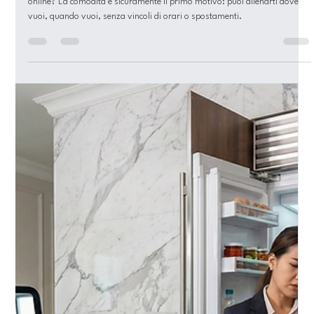
Lagom Fit
24 mar
Tempo di lettura: 3 min
Non sei tu il problema: ecco come
scegliere il personal trainer online
giusto
Ti sei mai chiesto quali sono i vantaggi di affidarti a un personal trainer
online? La comodità è sicuramente il primo motivo: puoi allenarti dove
vuoi, quando vuoi, senza vincoli di orari o spostamenti.