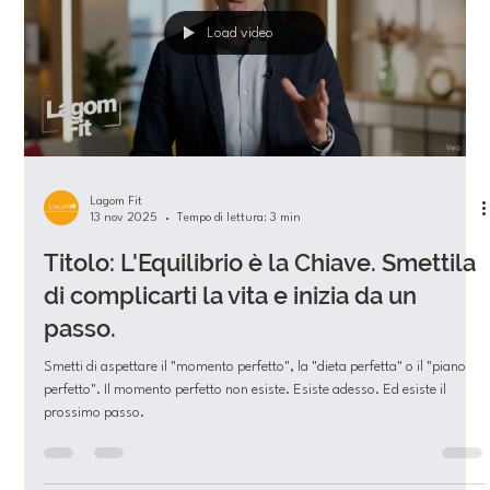
Metabolica: Oltre la Moda, Verso
l’Equilibrio Lagom
Nel panorama del fitness e della nutrizione moderna, poche tendenze
hanno generato tanto rumore quanto il Digiuno Intermittente (Intermittent
Fasting) . C’è chi lo descrive come il segreto definitivo per la longevità e chi
lo teme come una restrizione eccessiva. In Lagom Fit , fedeli alla nostra
filosofia del "giusto mezzo" , abbiamo deciso di fare chiarezza. Il digiuno
non è una pozione magica, ma uno strumento potente che, se calibrato
correttamente, può trasformare il tuo
Load video