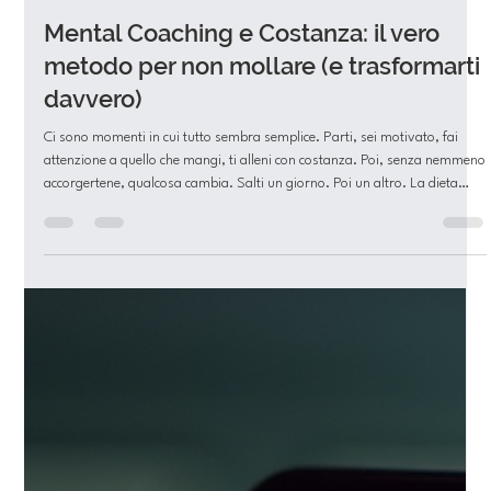
Lagom Fit
5 mag
Tempo di lettura: 3 min
Mental Coaching e Costanza: il vero
metodo per non mollare (e trasformarti
davvero)
Ci sono momenti in cui tutto sembra semplice. Parti, sei motivato, fai
attenzione a quello che mangi, ti alleni con costanza. Poi, senza nemmeno
accorgertene, qualcosa cambia. Salti un giorno. Poi un altro. La dieta
diventa più flessibile… troppo. E nel giro di poco tempo torni esattamente
dove eri prima. Non è mancanza di forza di volontà.È mancanza di guida
mentale. Per anni ci hanno fatto credere che basti “impegnarsi di più”. Ma
se fosse davvero così, nessuno mollerebbe.