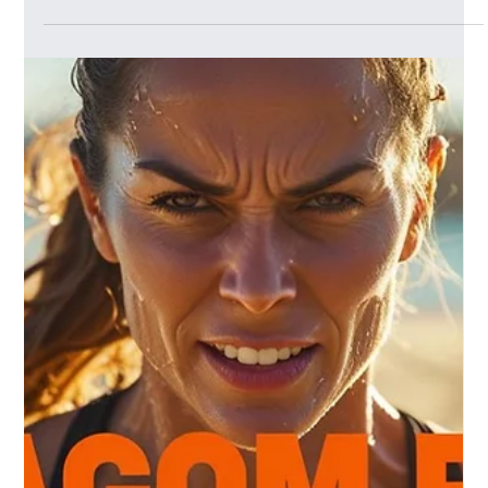
Load video
Lagom Fit
1 ago 2025
Tempo di lettura: 3 min
Non sei tu il problema. È il metodo.
Il vero cambiamento comincia quando smetti di incolparti e inizi ad
ascoltarti (con il metodo Lagom Fit) Quante volte ti sei sentito...