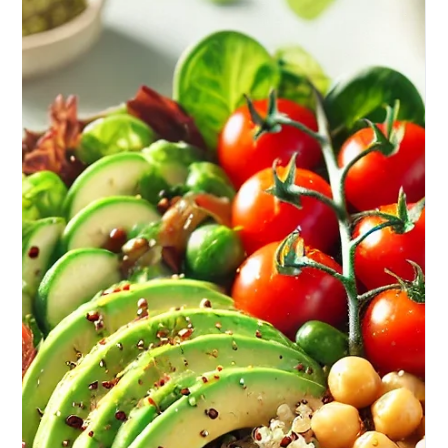
Lagom Fit
12 mar 2025
Tempo di lettura: 2 min
Come Prepararsi a un Allenamento
Online Live con un Trainer di LAGOM
FIT
Gli allenamenti online live con un trainer rappresentano una soluzione
efficace per mantenersi in forma con la guida di un esperto,...