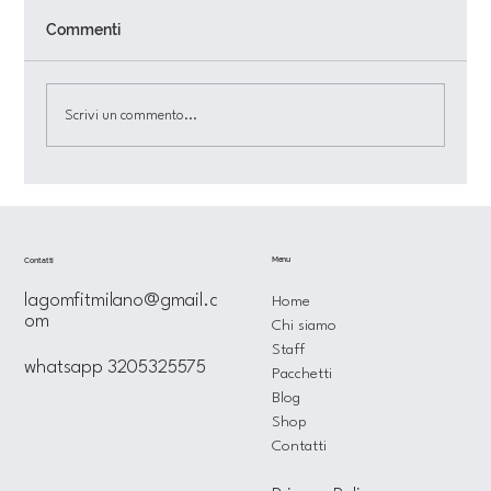
Commenti
Scrivi un commento...
Non sei tu il problema: ecco come
scegliere il personal trainer online
giusto
Menu
Contatti
lagomfitmilano@gmail.c
Home
om
Chi siamo
Staff
whatsapp 3205325575
Pacchetti
Blog
Shop
Contatti