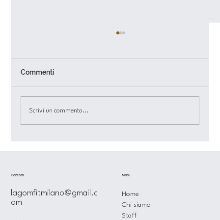
Commenti
Scrivi un commento...
LAGOM FIT – Il tuo benessere su
misura: come raggiungere un equilibrio
reale tra alimentazione, mente e
allenamento
Menu
Contatti
lagomfitmilano@gmail.c
Home
om
Chi siamo
Staff