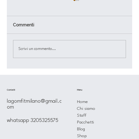
Commenti
Scrivi un commento...
Fitness e alimentazione bilanciati:
Lagomfit, il tuo partner per il benessere
Menu
Contatti
lagomfitmilano@gmail.c
Home
om
Chi siamo
Staff
whatsapp 3205325575
Pacchetti
Blog
Shop